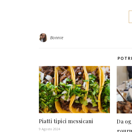
Bonnie
POTR
Piatti tipici messicani
Da og
9 Agosto 2024
gourm