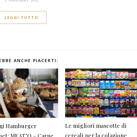
LEGGI TUTTO
EBBE ANCHE PIACERTI:
Le migliori mascotte di
gi Hamburger
cereali per la colazione
et: MEAT’O – Carne