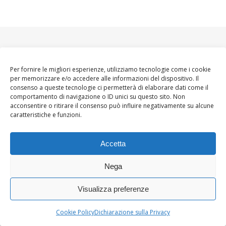
Per fornire le migliori esperienze, utilizziamo tecnologie come i cookie
per memorizzare e/o accedere alle informazioni del dispositivo. Il
consenso a queste tecnologie ci permetterà di elaborare dati come il
comportamento di navigazione o ID unici su questo sito. Non
acconsentire o ritirare il consenso può influire negativamente su alcune
caratteristiche e funzioni.
Accetta
Nega
Visualizza preferenze
Ashe Tema di
WP
HOME
About
Blogger WoMoms
Contatti
Royal
.
Cookie Policy
Dichiarazione sulla Privacy