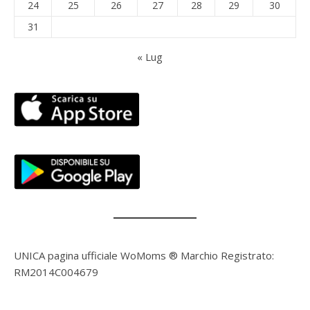
24
25
26
27
28
29
30
31
« Lug
UNICA pagina ufficiale WoMoms ® Marchio Registrato:
RM2014C004679