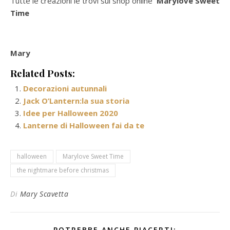
Tutte le creazioni le trovi sul shop online
Marylove Sweet
Time
Mary
Related Posts:
Decorazioni autunnali
Jack O’Lantern:la sua storia
Idee per Halloween 2020
Lanterne di Halloween fai da te
halloween
Marylove Sweet Time
the nightmare before christmas
Di
Mary Scavetta
POTREBBE ANCHE PIACERTI: