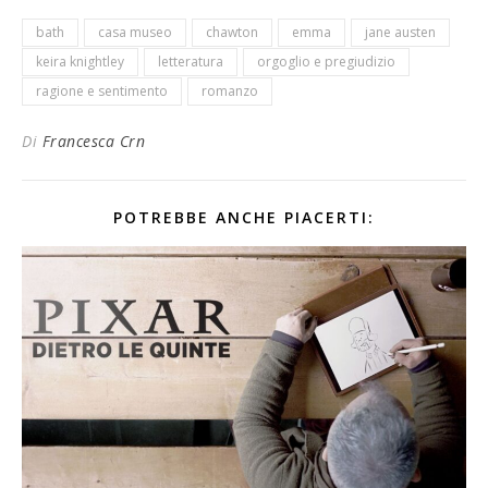
bath
casa museo
chawton
emma
jane austen
keira knightley
letteratura
orgoglio e pregiudizio
ragione e sentimento
romanzo
Di
Francesca Crn
POTREBBE ANCHE PIACERTI: