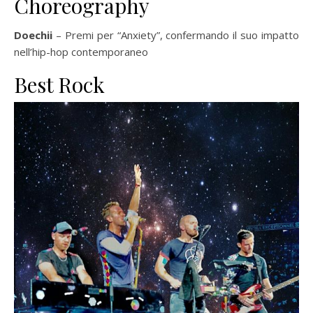
Choreography
Doechii
– Premi per “Anxiety”, confermando il suo impatto
nell’hip-hop contemporaneo
Best Rock