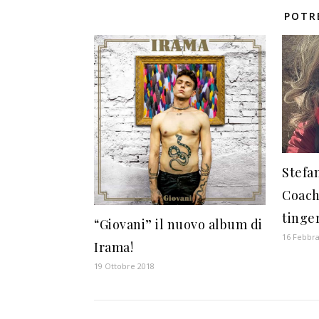
POTR
Stefan
Coach
tinger
“Giovani” il nuovo album di
16 Febbra
Irama!
19 Ottobre 2018