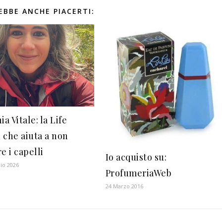
EBBE ANCHE PIACERTI:
ia Vitale: la Life
 che aiuta a non
e i capelli
Io acquisto su:
io 2026
ProfumeriaWeb
24 Marzo 2016