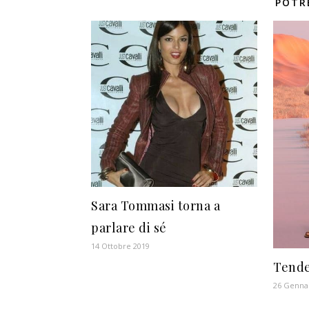
POTR
Sara Tommasi torna a
parlare di sé
14 Ottobre 2019
Tende
26 Genna