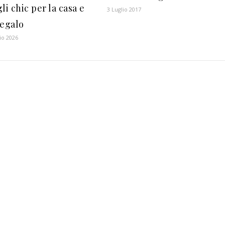
li chic per la casa e
3 Luglio 2017
regalo
io 2026