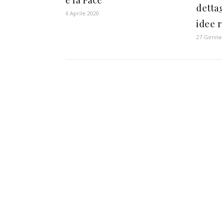
dettag
6 Aprile 2020
idee 
27 Genna