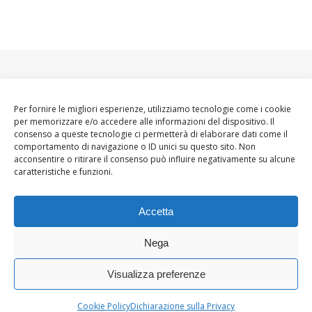
Per fornire le migliori esperienze, utilizziamo tecnologie come i cookie
per memorizzare e/o accedere alle informazioni del dispositivo. Il
consenso a queste tecnologie ci permetterà di elaborare dati come il
comportamento di navigazione o ID unici su questo sito. Non
acconsentire o ritirare il consenso può influire negativamente su alcune
caratteristiche e funzioni.
Accetta
Nega
Visualizza preferenze
Ashe Tema di
WP
HOME
About
Blogger WoMoms
Contatti
Royal
.
Cookie Policy
Dichiarazione sulla Privacy