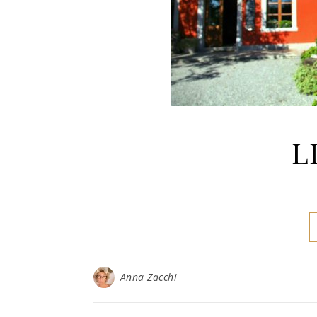
L
Anna Zacchi