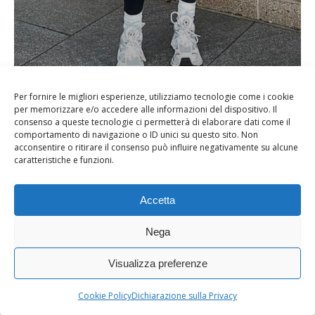
Per fornire le migliori esperienze, utilizziamo tecnologie come i cookie
Donna in abbigliamento sportivo da palestra, leggings neri
per memorizzare e/o accedere alle informazioni del dispositivo. Il
consenso a queste tecnologie ci permetterà di elaborare dati come il
e felpa con cappuccio, pronta per allenarsi o fare yoga
comportamento di navigazione o ID unici su questo sito. Non
all’aperto.
acconsentire o ritirare il consenso può influire negativamente su alcune
caratteristiche e funzioni.
Accetta
Se hai letto questo articolo potrebbe interessarti anche:
Outfit, i toni bianchi
Nega
No related posts.
Visualizza preferenze
abbigliamento da palestra
outfit sportivo
Cookie Policy
Dichiarazione sulla Privacy