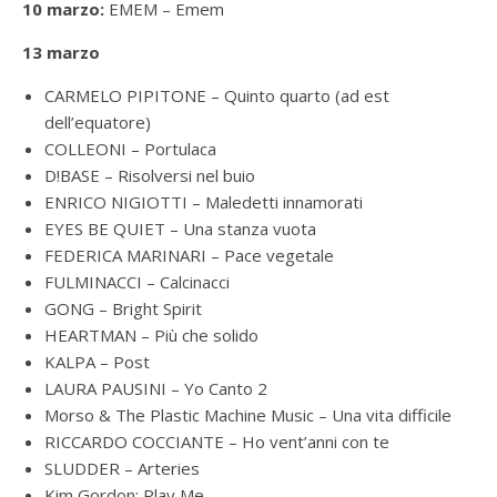
10 marzo:
EMEM – Emem
13 marzo
CARMELO PIPITONE – Quinto quarto (ad est
dell’equatore)
COLLEONI – Portulaca
D!BASE – Risolversi nel buio
ENRICO NIGIOTTI – Maledetti innamorati
EYES BE QUIET – Una stanza vuota
FEDERICA MARINARI – Pace vegetale
FULMINACCI – Calcinacci
GONG – Bright Spirit
HEARTMAN – Più che solido
KALPA – Post
LAURA PAUSINI – Yo Canto 2
Morso & The Plastic Machine Music
– Una vita difficile
RICCARDO COCCIANTE – Ho vent’anni con te
SLUDDER – Arteries
Kim Gordon: Play Me