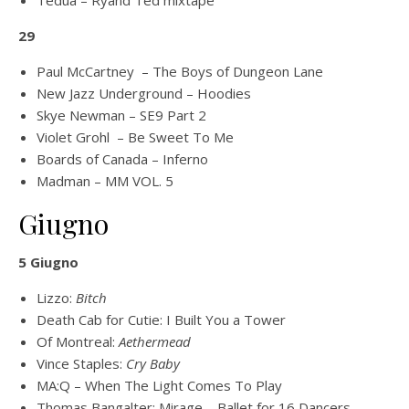
Tedua – Ryand Ted mixtape
29
Paul McCartney – The Boys of Dungeon Lane
New Jazz Underground – Hoodies
Skye Newman – SE9 Part 2
Violet Grohl – Be Sweet To Me
Boards of Canada – Inferno
Madman – MM VOL. 5
Giugno
5 Giugno
Lizzo:
Bitch
Death Cab for Cutie: I Built You a Tower
Of Montreal:
Aethermead
Vince Staples:
Cry Baby
MA:Q – When The Light Comes To Play
Thomas Bangalter: Mirage – Ballet for 16 Dancers