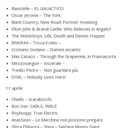
Baustelle – EL GALACTICO
Oscar Jerome – The Fork
Black Country, New Road: Forever Howlong
Elton John & Brandi Carlile: Who Believes in Angels?
The Waterboys: Life, Death and Dennis Hopper
BNKR44 – Tocca il cielo –
Cristiano Godano – Stammi accanto
Max Casacci – Through the Grapevine, in Franciacorta
Mezzosangue – Viscerale –
Tredici Pietro – Non guardare più
SYML – Nobody Lives Here’
11 aprile
Chiello – Scarabocchi
Bon Iver: SABLE, fABLE
Röyksopp: True Electric
Anastasio – Le Macchine non possono pregare
Sfera Ebbasta – Shiva – Santana Money Gang