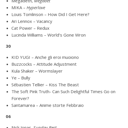
Megadeth,
Megadet
MIKA –
Hyperlove
Louis Tomlinson – How Did I Get Here?
Ari Lennox – Vacancy
Cat Power – Redux
Lucinda Williams – World’s Gone Wron
30
KID YUGI – Anche gli eroi muoiono
Buzzcocks – Attitude Adjustment
Kula Shaker – Wormslayer
Ye – Bully
Sébastien Tellier – Kiss The Beast
The Soft Pink Truth- Can Such Delightful Times Go on
Forever?
Santamarea – Anime storte Febbraio
06
Nick Jonas,
Sunday Best