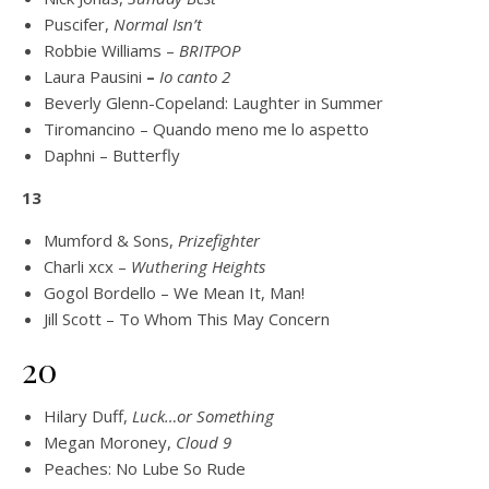
Puscifer,
Normal Isn’t
Robbie Williams –
BRITPOP
Laura Pausini
–
Io canto 2
Beverly Glenn-Copeland: Laughter in Summer
Tiromancino – Quando meno me lo aspetto
Daphni – Butterfly
13
Mumford & Sons,
Prizefighter
Charli xcx –
Wuthering Heights
Gogol Bordello – We Mean It, Man!
Jill Scott – To Whom This May Concern
20
Hilary Duff,
Luck…or Something
Megan Moroney,
Cloud 9
Peaches: No Lube So Rude