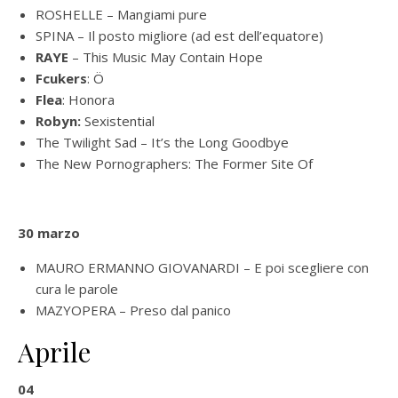
ROSHELLE – Mangiami pure
SPINA – Il posto migliore (ad est dell’equatore)
RAYE
– This Music May Contain Hope
Fcukers
: Ö
Flea
: Honora
Robyn
:
Sexistential
The Twilight Sad – It’s the Long Goodbye
The New Pornographers: The Former Site Of
30 marzo
MAURO ERMANNO GIOVANARDI – E poi scegliere con
cura le parole
MAZYOPERA – Preso dal panico
Aprile
04