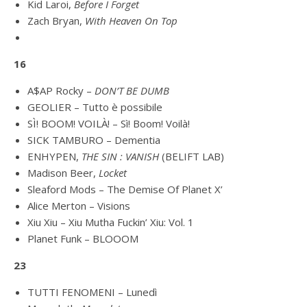
Kid Laroi,
Before I Forget
Zach Bryan,
With Heaven On Top
16
A$AP Rocky –
DON’T BE DUMB
GEOLIER – Tutto è possibile
SÌ! BOOM! VOILÀ! – Sì! Boom! Voilà!
SICK TAMBURO – Dementia
ENHYPEN,
THE SIN : VANISH
(BELIFT LAB)
Madison Beer,
Locket
Sleaford Mods – The Demise Of Planet X’
Alice Merton – Visions
Xiu Xiu – Xiu Mutha Fuckin’ Xiu: Vol. 1
Planet Funk – BLOOOM
23
TUTTI FENOMENI – Lunedì