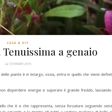
CASA & DIY
pa Tenuissima a genaio
24 Gennaio 2015
elle piante è in letargo, ossia, entra in quello che viene defini
 non disperdere energie e superare il grande freddo, lasciando 
uello che è e che rappresenta, senza forzature seguendo sen
are lo sguardo e la mente (di tutti) a vedere qualcosa di bello 