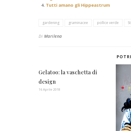
Tutti amano gli Hippeastrum
gardening
graminacee
pollice verde
S
Di
Marilena
POTR
Gelatoo: la vaschetta di
design
16 Aprile 2018