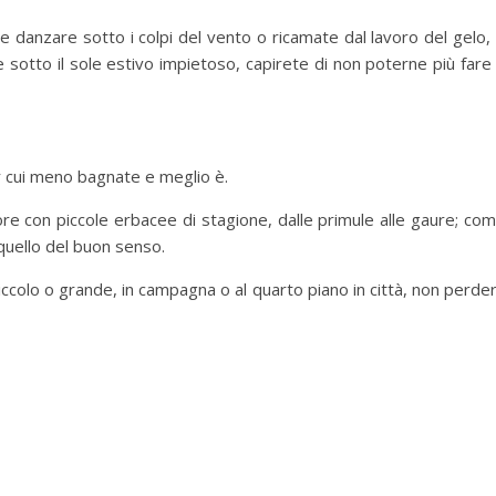
 danzare sotto i colpi del vento o ricamate dal lavoro del gelo,
 sotto il sole estivo impietoso, capirete di non poterne più fare
r cui meno bagnate e meglio è.
ore con piccole erbacee di stagione, dalle primule alle gaure; co
 quello del buon senso.
 piccolo o grande, in campagna o al quarto piano in città, non perde