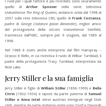
I ruoli per i quali l’attore è più ricordato sono sicuramente
quello di
Arthur Spoone
r nella serie televisiva
statunitense
The King of Queens
, andata in onda dal 1998 al
2007 sulla rete televisiva CBS; quello di
Frank Costanza
,
padre di
George Costanza (Jason Alexander)
, miglior amico
del protagonista della sitcom statunitense Seinfeld,
trasmessa dall’NBC, sempre per 9 stagioni, dal 1989 al
1998.
Nel 1988 è stato anche interprete dal film Hairspray –
Grasso è Bello, in cui rivestiva il ruolo di Wilbur Turnblad, il
padre della protagonista Tracy Turnblad, interpretata da
Ricki Lake.
Jerry Stiller e la sua famiglia
Jerry Stiller è figlio di
William Stiller
(1896-1999) e
Bella
Citrin
(1902-1954) e nipote da parte paterna di
Samuel
Stiller e Anna Intel
; ebrei austriaci immigrati negli Stati
Uniti, mentre da parte materna nonni sono Yosif e Devorah