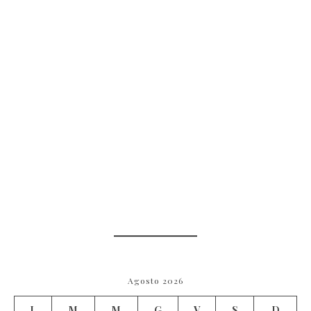
Agosto 2026
L
M
M
G
V
S
D