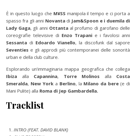
È in questo luogo che
M¥SS
manipola il tempo e ci porta a
spasso fra gli anni
Novanta
di
Jam&Spoon
e i duemila di
Lady Gaga
, gli anni
Ottanta
al profumo di garofano delle
coreografie televisive di
Enzo Trapani
e i favolosi anni
Sessanta
di
Edoardo Vianello
, la discofunk dal sapore
Seventies
e gli approdi più contemporanei delle sonorità
urban e della club culture.
Esplorando un’immaginaria mappa geografica che collega
Ibiza
alla
Capannina
,
Torre Molinos
alla
Costa
Smeralda
,
New York
a
Berlino
, la
Milano da bere
(e di
Mani Pulite) alla
Roma di Jep Gambardella.
Tracklist
INTRO (FEAT. DAVID BLANK)