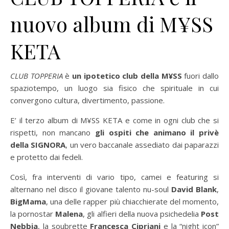
nuovo album di M¥SS
KETA
CLUB TOPPERIA
è
un ipotetico club della M¥SS
fuori dallo
spaziotempo, un luogo sia fisico che spirituale in cui
convergono cultura, divertimento, passione.
E’ il terzo album di M¥SS KETA e come in ogni club che si
rispetti, non mancano
gli ospiti che animano il privè
della SIGNORA
, un vero baccanale assediato dai paparazzi
e protetto dai fedeli.
Così, fra interventi di vario tipo, camei e featuring si
alternano nel disco il giovane talento nu-soul
David Blank
,
BigMama
, una delle rapper più chiacchierate del momento,
la pornostar
Malena
, gli alfieri della nuova psichedelia
Post
Nebbia
, la soubrette
Francesca Cipriani
e la “night icon”