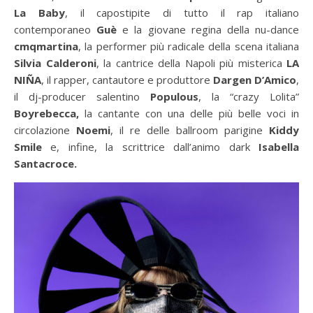
La Baby
, il capostipite di tutto il rap italiano
contemporaneo
Guè
e la giovane regina della nu-dance
cmqmartina
, la performer più radicale della scena italiana
Silvia Calderoni
, la cantrice della Napoli più misterica
LA
NIÑA
, il rapper, cantautore e produttore
Dargen D’Amico
,
il dj-producer salentino
Populous
, la “crazy Lolita”
Boyrebecca,
la cantante con una delle più belle voci in
circolazione
Noemi
, il re delle ballroom parigine
Kiddy
Smile
e, infine, la scrittrice dall’animo dark
Isabella
Santacroce.