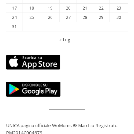
17
18
19
20
21
22
23
24
25
26
27
28
29
30
31
« Lug
UNICA pagina ufficiale WoMoms ® Marchio Registrato:
RM2014C004679