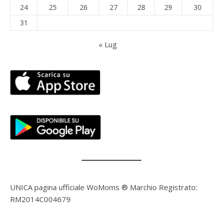
24
25
26
27
28
29
30
31
« Lug
UNICA pagina ufficiale WoMoms ® Marchio Registrato:
RM2014C004679