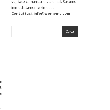
vogliate comunicarlo via email. Saranno
immediatamente rimossi.
Contattaci: info@womoms.com
Cerca
un
t.
ai
e.