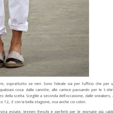
 soprattutto se neri. Sono l’ideale sia per l’ufficio che per 
qualsiasi cosa: dalle canotte, alle camice passando per le t-shir
 della scelta. Sceglile a seconda dell’occasione, dalle sneakers, 
 12,. E con la bella stagione, osa anche coi colori.
ra estate, leggeri freschi e perfetti per le giornate più cald