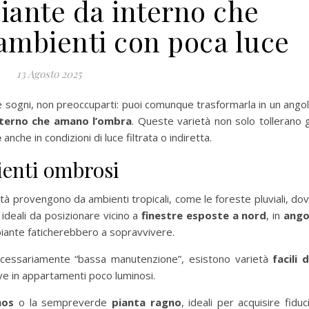
piante da interno che
ambienti con poca luce
13 Agosto 2025
he sogni, non preoccuparti: puoi comunque trasformarla in un ango
nterno che amano l’ombra
. Queste varietà non solo tollerano g
e
anche in condizioni di luce filtrata o indiretta.
ienti ombrosi
tà provengono da ambienti tropicali, come le foreste pluviali, do
ideali da posizionare vicino a
finestre esposte a nord
, in
ango
piante faticherebbero a sopravvivere.
necessariamente “bassa manutenzione”, esistono varietà
facili 
ive in appartamenti poco luminosi.
hos
o la sempreverde
pianta ragno
, ideali per acquisire fiduc