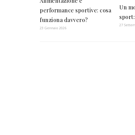
Alimentazione e
Un mo
performance sportive: cosa
sport
funziona davvero?
27 Sette
23 Gennaio 2026