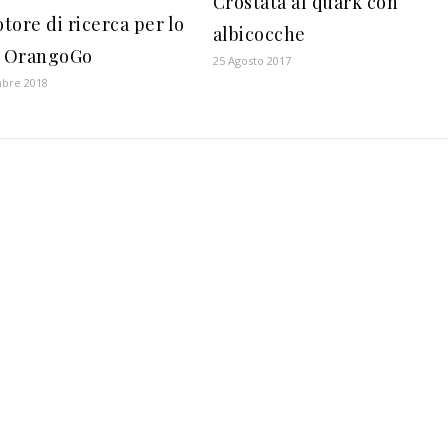
Crostata al quark con
tore di ricerca per lo
albicocche
: OrangoGo
25 Agosto 2017
mbre 2018