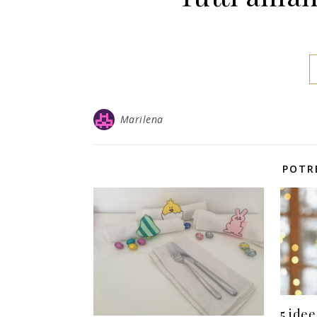
Marilena
POTR
5 ide