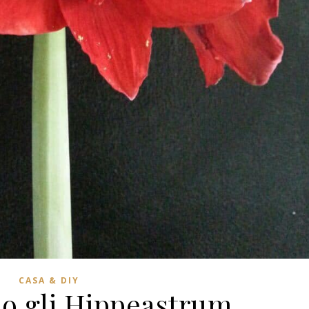
CASA & DIY
no gli Hippeastrum