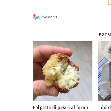
WoMoms
POTR
Polpette di pesce al forno
I dolc