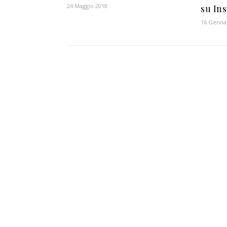
24 Maggio 2018
su In
16 Genna