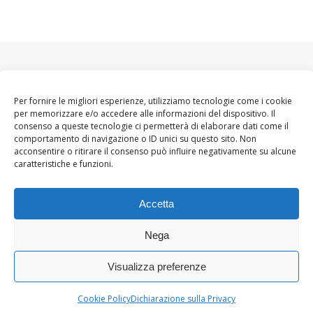
Per fornire le migliori esperienze, utilizziamo tecnologie come i cookie
per memorizzare e/o accedere alle informazioni del dispositivo. Il
consenso a queste tecnologie ci permetterà di elaborare dati come il
comportamento di navigazione o ID unici su questo sito. Non
acconsentire o ritirare il consenso può influire negativamente su alcune
caratteristiche e funzioni.
Accetta
Nega
Visualizza preferenze
Ashe Tema di
WP
HOME
About
Blogger WoMoms
Contatti
Royal
.
Cookie Policy
Dichiarazione sulla Privacy