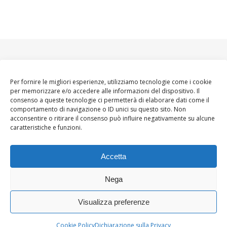
Per fornire le migliori esperienze, utilizziamo tecnologie come i cookie
per memorizzare e/o accedere alle informazioni del dispositivo. Il
consenso a queste tecnologie ci permetterà di elaborare dati come il
comportamento di navigazione o ID unici su questo sito. Non
acconsentire o ritirare il consenso può influire negativamente su alcune
caratteristiche e funzioni.
Accetta
Nega
Visualizza preferenze
Ashe Tema di
WP
HOME
About
Blogger WoMoms
Contatti
Royal
.
Cookie Policy
Dichiarazione sulla Privacy