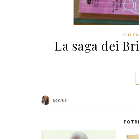
CULTU
La saga dei Br
Bonnie
POTR