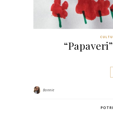
CULTU
“Papaveri” 
Bonnie
POTR