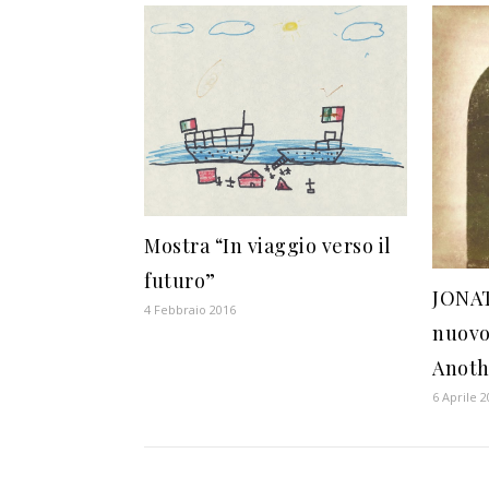
Mostra “In viaggio verso il
futuro”
JONA
4 Febbraio 2016
nuovo
Anoth
6 Aprile 