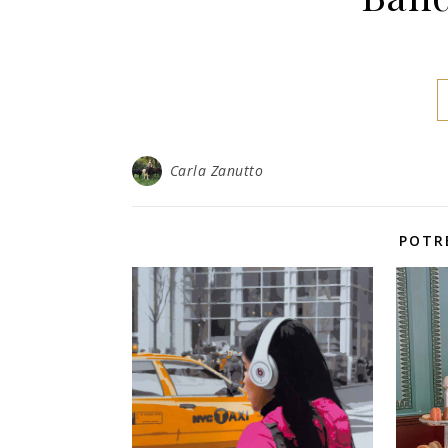
Carla Zanutto
POTR