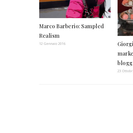
Marco Barberio: Sampled
Realism
Giorgi
12 Gennaio 2016
marke
blogg
23 Ottobr