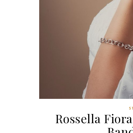
S
Rossella Fiora
Band