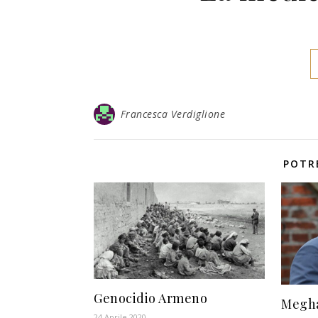
Francesca Verdiglione
POTR
Genocidio Armeno
Megha
24 Aprile 2020