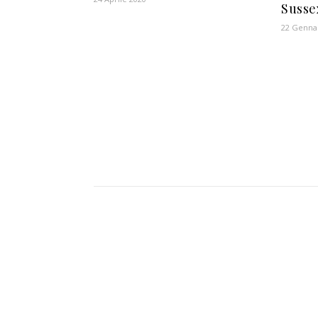
Susse
22 Genna