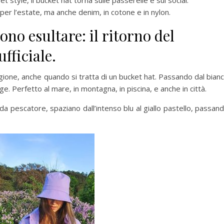
et style, il bucket hat torna sulle passerelle e sui social.
 per l’estate, ma anche denim, in cotone e in nylon.
ono esultare: il ritorno del
fficiale.
gione, anche quando si tratta di un bucket hat. Passando dal bian
e. Perfetto al mare, in montagna, in piscina, e anche in città.
i da pescatore, spaziano dall’intenso blu al giallo pastello, passan