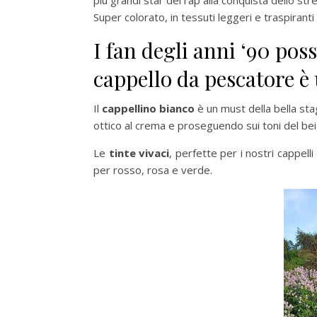
più grandi star del rap alla conquista dello stre
Super colorato, in tessuti leggeri e traspiranti
I fan degli anni ‘90 poss
cappello da pescatore è u
Il
cappellino bianco
è un must della bella sta
ottico al crema e proseguendo sui toni del beig
Le
tinte vivaci
, perfette per i nostri cappell
per rosso, rosa e verde.