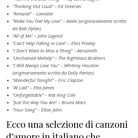
“Thinking Out Loud” – Ed Sheeran
“Amazed” – Lonestar
“Make You Feel My Love” – Adele (originariamente scritta
da Bob Dylan)
“All of Me” – John Legend
“Can’t Help Falling in Love” – Elvis Presley
“I Don’t Want to Miss a Thing” – Aerosmith
“Unchained Melody” – The Righteous Brothers
“I Will Always Love You” – Whitney Houston
(originariamente scritta da Dolly Parton)
“Wonderful Tonight” – Eric Clapton
“At Last” – Etta James
“Unforgettable” – Nat King Cole
“Just the Way You Are” – Bruno Mars
“Your Song” – Elton John
Ecco una selezione di canzoni
d’amore in italiano che