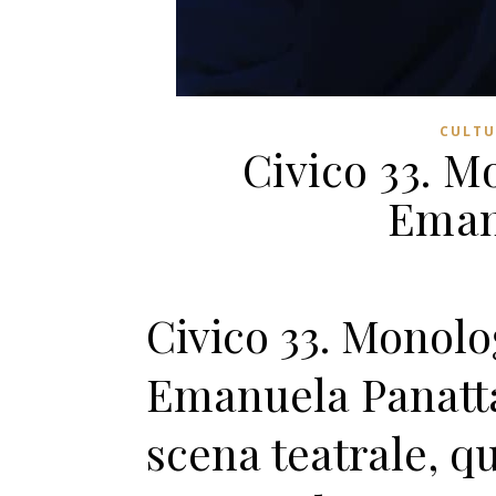
CULTU
Civico 33. M
Eman
Civico 33. Monolo
Emanuela Panatta
scena teatrale, que