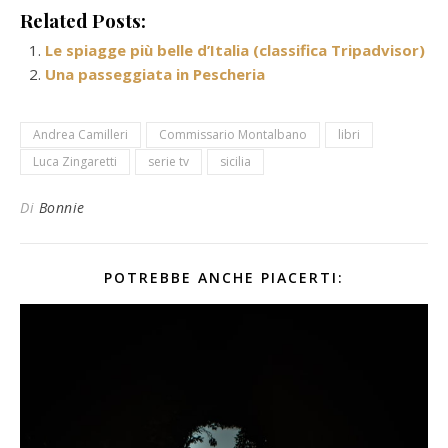
Related Posts:
Le spiagge più belle d’Italia (classifica Tripadvisor)
Una passeggiata in Pescheria
Andrea Camilleri
Commissario Montalbano
libri
Luca Zingaretti
serie tv
sicilia
Di
Bonnie
POTREBBE ANCHE PIACERTI: