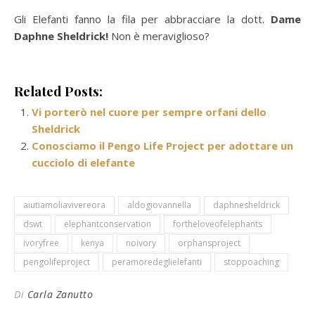
Gli Elefanti fanno la fila per abbracciare la dott.
Dame
Daphne Sheldrick!
Non è meraviglioso?
Related Posts:
Vi porterò nel cuore per sempre orfani dello
Sheldrick
Conosciamo il Pengo Life Project per adottare un
cucciolo di elefante
aiutiamoliavivereora
aldogiovannella
daphnesheldrick
dswt
elephantconservation
fortheloveofelephants
ivoryfree
kenya
noivory
orphansproject
pengolifeproject
peramoredeglielefanti
stoppoaching
Di
Carla Zanutto