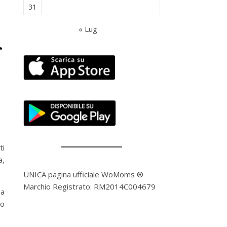
31
« Lug
r
l
ti
a,
UNICA pagina ufficiale WoMoms ®
Marchio Registrato: RM2014C004679
na
no