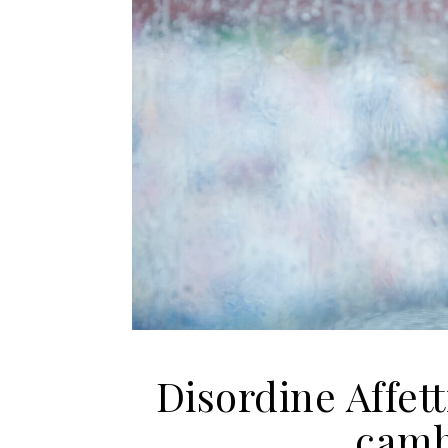
Disordine Affet
camb