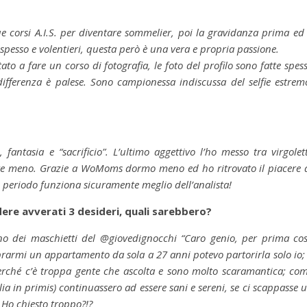
 corsi A.I.S. per diventare sommelier, poi la gravidanza prima ed 
pesso e volentieri, questa però è una vera e propria passione.
o a fare un corso di fotografia, le foto del profilo sono fatte spes
a differenza è palese. Sono campionessa indiscussa del selfie estrem
ntasia e “sacrificio”. L’ultimo aggettivo l’ho messo tra virgolet
ente meno. Grazie a WoMoms dormo meno ed ho ritrovato il piacere 
to periodo funziona sicuramente meglio dell’analista!
dere avverati 3 desideri, quali sarebbero?
no dei maschietti del @giovedignocchi “Caro genio, per prima co
prarmi un appartamento da sola a 27 anni potevo partorirla solo io; 
perché c’è troppa gente che ascolta e sono molto scaramantica; co
lia in primis) continuassero ad essere sani e sereni, se ci scappasse 
 Ho chiesto troppo?!?