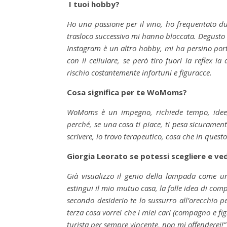
I tuoi hobby?
Ho una passione per il vino, ho frequentato due
trasloco successivo mi hanno bloccata. Degusto s
Instagram è un altro hobby, mi ha persino portat
con il cellulare, se però tiro fuori la reflex l
rischio costantemente infortuni e figuracce.
Cosa significa per te WoMoms?
WoMoms è un impegno, richiede tempo, idee, fa
perché, se una cosa ti piace, ti pesa sicuram
scrivere, lo trovo terapeutico, cosa che in ques
Giorgia Leorato se potessi scegliere e ve
Già visualizzo il genio della lampada come u
estingui il mio mutuo casa, la folle idea di com
secondo desiderio te lo sussurro all’orecchio 
terza cosa vorrei che i miei cari (compagno e fig
turista per sempre vincente, non mi offenderei!”