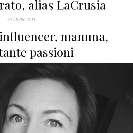
rato, alias LaCrusia
29 Luglio 2015
 influencer, mamma,
 tante passioni