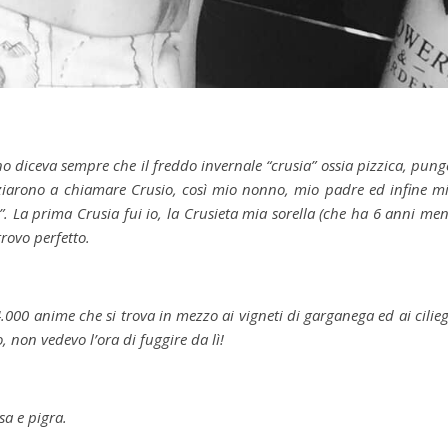
o diceva sempre che il freddo invernale “crusia” ossia pizzica, pung
iziarono a chiamare Crusio, così mio nonno, mio padre ed infine m
io”. La prima Crusia fui io, la Crusieta mia sorella (che ha 6 anni me
trovo perfetto.
.000 anime che si trova in mezzo ai vigneti di garganega ed ai cilieg
 non vedevo l’ora di fuggire da lì!
sa e pigra.