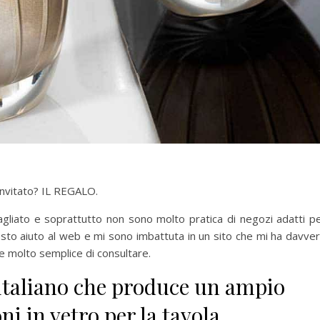
 invitato? IL REGALO.
agliato e soprattutto non sono molto pratica di negozi adatti p
esto aiuto al web e mi sono imbattuta in un sito che mi ha davve
o e molto semplice di consultare.
 italiano che produce un ampio
i in vetro per la tavola,