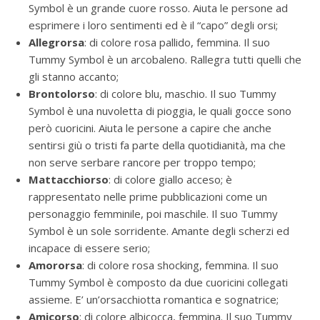
Symbol è un grande cuore rosso. Aiuta le persone ad
esprimere i loro sentimenti ed è il “capo” degli orsi;
Allegrorsa
: di colore rosa pallido, femmina. Il suo
Tummy Symbol è un arcobaleno. Rallegra tutti quelli che
gli stanno accanto;
Brontolorso
: di colore blu, maschio. Il suo Tummy
Symbol è una nuvoletta di pioggia, le quali gocce sono
però cuoricini. Aiuta le persone a capire che anche
sentirsi giù o tristi fa parte della quotidianità, ma che
non serve serbare rancore per troppo tempo;
Mattacchiorso
: di colore giallo acceso; è
rappresentato nelle prime pubblicazioni come un
personaggio femminile, poi maschile. Il suo Tummy
Symbol è un sole sorridente. Amante degli scherzi ed
incapace di essere serio;
Amororsa
: di colore rosa shocking, femmina. Il suo
Tummy Symbol è composto da due cuoricini collegati
assieme. E’ un’orsacchiotta romantica e sognatrice;
Amicorso
: di colore albicocca, femmina. Il suo Tummy