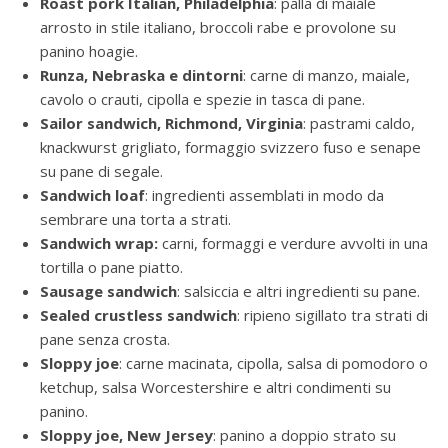
Roast pork Italian, Philadelphia
: palla di maiale
arrosto in stile italiano, broccoli rabe e provolone su
panino hoagie.
Runza, Nebraska e dintorni
: carne di manzo, maiale,
cavolo o crauti, cipolla e spezie in tasca di pane.
Sailor sandwich, Richmond, Virginia
: pastrami caldo,
knackwurst grigliato, formaggio svizzero fuso e senape
su pane di segale.
Sandwich loaf
: ingredienti assemblati in modo da
sembrare una torta a strati.
Sandwich wrap:
carni, formaggi e verdure avvolti in una
tortilla o pane piatto.
Sausage sandwich
: salsiccia e altri ingredienti su pane.
Sealed crustless sandwich
: ripieno sigillato tra strati di
pane senza crosta.
Sloppy joe
: carne macinata, cipolla, salsa di pomodoro o
ketchup, salsa Worcestershire e altri condimenti su
panino.
Sloppy joe, New Jersey
: panino a doppio strato su