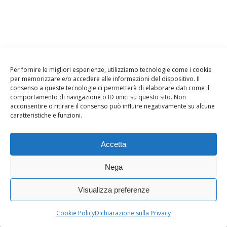
Per fornire le migliori esperienze, utilizziamo tecnologie come i cookie
per memorizzare e/o accedere alle informazioni del dispositivo. Il
consenso a queste tecnologie ci permetterà di elaborare dati come il
comportamento di navigazione o ID unici su questo sito. Non
acconsentire o ritirare il consenso può influire negativamente su alcune
caratteristiche e funzioni.
Agosto 2026
Accetta
L
M
M
G
V
S
D
1
2
Nega
3
4
5
6
7
8
9
Visualizza preferenze
10
11
12
13
14
15
16
17
18
19
20
21
22
23
Cookie Policy
Dichiarazione sulla Privacy
24
25
26
27
28
29
30