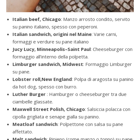
Italian beef, Chicago
: Manzo arrosto condito, servito
su panino italiano, spesso con peperoni.
Italian sandwich, origini nel Maine
: Varie carni,
formaggi e verdure su pane italiano
Jucy Lucy, Minneapolis–Saint Paul
: Cheeseburger con
formaggio all’interno della polpetta.
Limburger sandwich, Midwest
: Formaggio Limburger
su pane.
Lobster roll,New England
: Polpa di aragosta su panino
da hot dog, spesso con burro.
Luther Burger
: Hamburger o cheeseburger tra due
ciambelle glassate.
Maxwell Street Polish, Chicago
: Salsiccia polacca con
cipolla grigliata e senape gialla su panino.
Meatloaf sandwich
: Polpettone con salsa su pane
affettato.
Melt sandwich
: Ripieno (come manzo o tonno) su pane