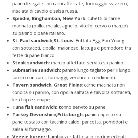
pane di segale con carni affettate, formaggio svizzero,
insalata di cavolo e salsa russa.
Spiedie, Binghamton, New York
: cubetti di carne
marinata (pollo, maiale, agnello, vitello, cervo o manzo)
su panino o pane italiano.
St. Paul sandwich,St. Louis
: Frittata Egg Foo Young
con sottaceti, cipolla, maionese, lattuga e pomodoro tra
fette di pane bianco.
Steak sandwich:
manzo affettato servito su panino.
Submarine sandwich:
panino lungo tagliato per il lungo,
farcito con carni, formaggi, verdure e condimenti.
Tavern sandwich, Great Plains
: carne macinata non
condita su panino, con cipolla saltata e talvolta sottaceti,
ketchup e senape.
Tuna fish sandwich: t
onno servito su pane
Turkey Devonshire,Pittsburgh: p
anino aperto su
pane tostato con tacchino caldo, pancetta, pomodori e
salsa al formaggio.
Veggie burger:
hamburger fatto solo con ingredienti