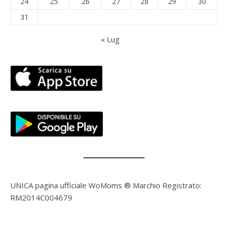
24
25
26
27
28
29
30
31
« Lug
UNICA pagina ufficiale WoMoms ® Marchio Registrato:
RM2014C004679