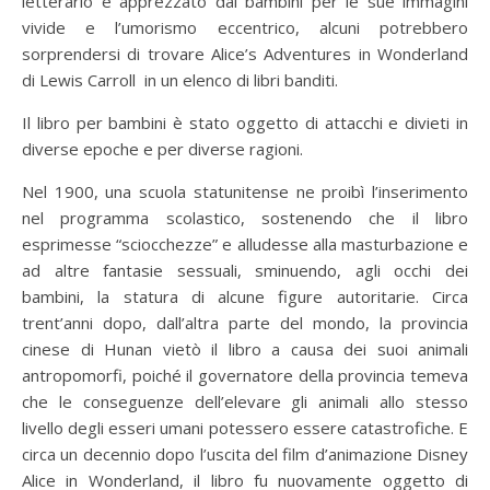
letterario e apprezzato dai bambini per le sue immagini
vivide e l’umorismo eccentrico, alcuni potrebbero
sorprendersi di trovare Alice’s Adventures in Wonderland
di Lewis Carroll in un elenco di libri banditi.
Il libro per bambini è stato oggetto di attacchi e divieti in
diverse epoche e per diverse ragioni.
Nel 1900, una scuola statunitense ne proibì l’inserimento
nel programma scolastico, sostenendo che il libro
esprimesse “sciocchezze” e alludesse alla masturbazione e
ad altre fantasie sessuali, sminuendo, agli occhi dei
bambini, la statura di alcune figure autoritarie. Circa
trent’anni dopo, dall’altra parte del mondo, la provincia
cinese di Hunan vietò il libro a causa dei suoi animali
antropomorfi, poiché il governatore della provincia temeva
che le conseguenze dell’elevare gli animali allo stesso
livello degli esseri umani potessero essere catastrofiche. E
circa un decennio dopo l’uscita del film d’animazione Disney
Alice in Wonderland, il libro fu nuovamente oggetto di