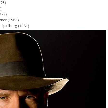
973)
)
1979)
shner (1980)
n Spielberg (1981)