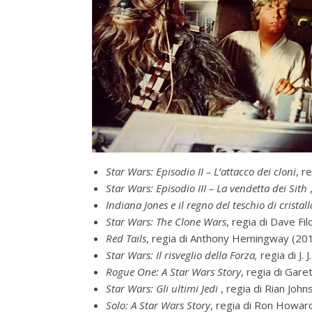
Star Wars: Episodio II – L’attacco dei cloni
, r
Star Wars: Episodio III – La vendetta dei Sith
Indiana Jones e il regno del teschio di cristall
Star Wars: The Clone Wars
, regia di Dave Fil
Red Tails
, regia di Anthony Hemingway (20
Star Wars: Il risveglio della Forza,
regia di J.
Rogue One: A Star Wars Story
, regia di Gar
Star Wars: Gli ultimi Jedi
, regia di Rian Joh
Solo: A Star Wars Story
, regia di Ron Howar