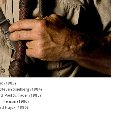
and (1983)
i Steven Spielberg (1984)
a di Paul Schrader (1985)
Jim Henson (1986)
lard Huyck (1986)