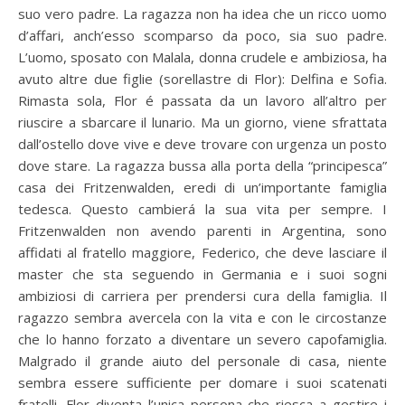
suo vero padre. La ragazza non ha idea che un ricco uomo
d’affari, anch’esso scomparso da poco, sia suo padre.
L’uomo, sposato con Malala, donna crudele e ambiziosa, ha
avuto altre due figlie (sorellastre di Flor): Delfina e Sofia.
Rimasta sola, Flor é passata da un lavoro all’altro per
riuscire a sbarcare il lunario. Ma un giorno, viene sfrattata
dall’ostello dove vive e deve trovare con urgenza un posto
dove stare. La ragazza bussa alla porta della “principesca”
casa dei Fritzenwalden, eredi di un’importante famiglia
tedesca. Questo cambierá la sua vita per sempre. I
Fritzenwalden non avendo parenti in Argentina, sono
affidati al fratello maggiore, Federico, che deve lasciare il
master che sta seguendo in Germania e i suoi sogni
ambiziosi di carriera per prendersi cura della famiglia. Il
ragazzo sembra avercela con la vita e con le circostanze
che lo hanno forzato a diventare un severo capofamiglia.
Malgrado il grande aiuto del personale di casa, niente
sembra essere sufficiente per domare i suoi scatenati
fratelli. Flor diventa l’unica persona che riesca a gestire i