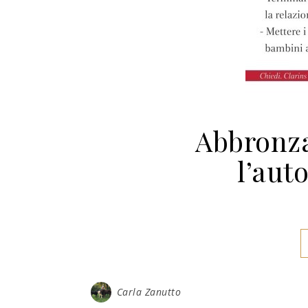
Abbronza
l’aut
Carla Zanutto