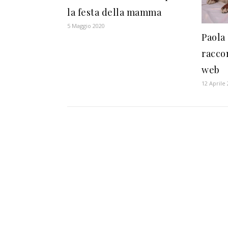
la festa della mamma
5 Maggio 2020
Paola 
racco
web
12 Aprile