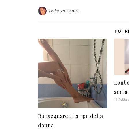
Federica Donati
POTR
Loubo
suola
18 Febbra
Ridisegnare il corpo della
donna