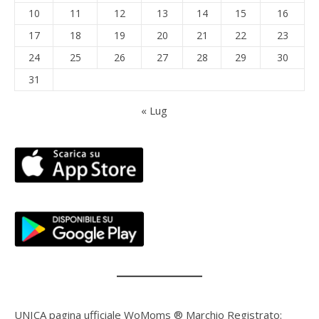
10
11
12
13
14
15
16
17
18
19
20
21
22
23
24
25
26
27
28
29
30
31
« Lug
UNICA pagina ufficiale WoMoms ® Marchio Registrato: