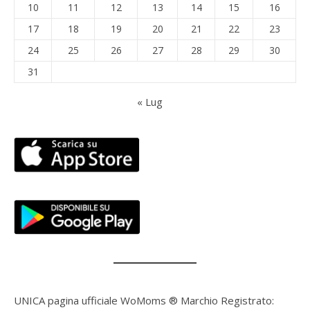
10
11
12
13
14
15
16
17
18
19
20
21
22
23
24
25
26
27
28
29
30
31
« Lug
UNICA pagina ufficiale WoMoms ® Marchio Registrato: