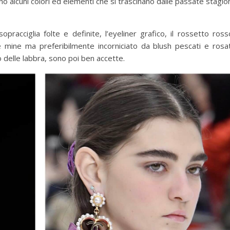
no alcuni colori ed elementi che si trascinano dalle passate stagio
sopracciglia folte e definite, l’eyeliner grafico, il rossetto ross
 mine ma preferibilmente incorniciato da blush pescati e rosat
 delle labbra, sono poi ben accette.